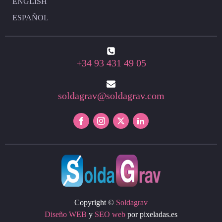
ENGLISH
ESPAÑOL
+34 93 431 49 05
soldagrav@soldagrav.com
Copyright ©
Soldagrav
Diseño WEB
y
SEO web
por pixeladas.es