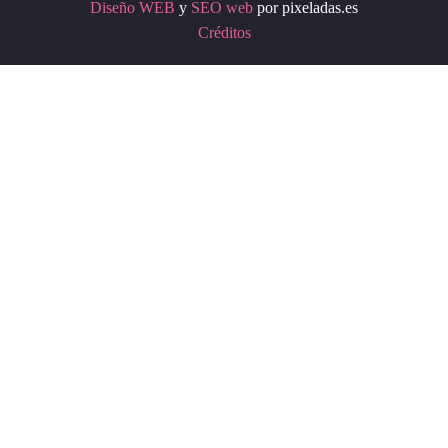
Diseño WEB
y
SEO web
por pixeladas.es
Créditos