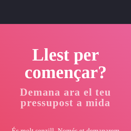
Llest per
començar?
Demana ara el teu
pressupost a mida
És molt senzill. Només et demanarem