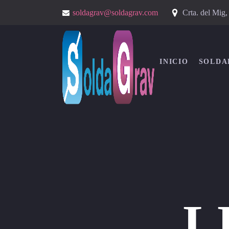
Crta. del Mig
soldagrav@soldagrav.com
INICIO
SOLDA
L