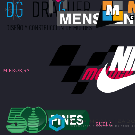
MIRROR,SA
RUBLA