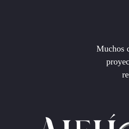
Muchos cl
proyec
r