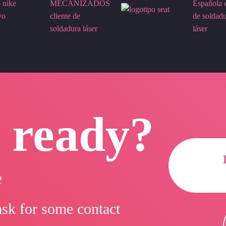
 ready?
e
 ask for some contact