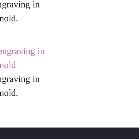
ngraving in
mold.
ngraving in
mold.