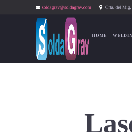
Crta. del Mig
soldagrav@soldagrav.com
HOME
WELDI
Las