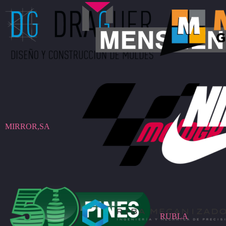
MIRROR,SA
RUBLA