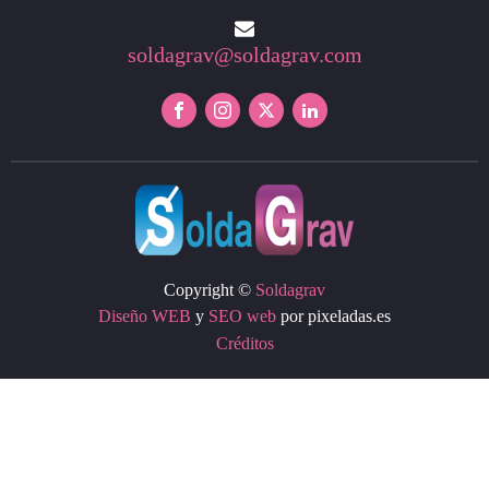
soldagrav@soldagrav.com
Copyright ©
Soldagrav
Diseño WEB
y
SEO web
por pixeladas.es
Créditos