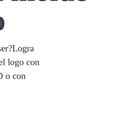
o
ser?Logra
el logo con
D o con