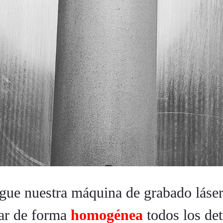
gue nuestra máquina de grabado láse
ar de forma
homogénea
todos los det