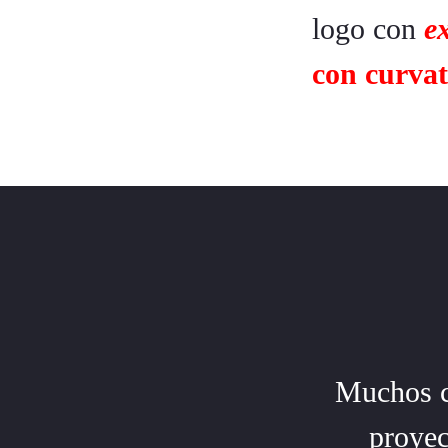
logo con
e
con curva
Muchos cl
proyec