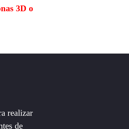
onas 3D o
a realizar
ntes de