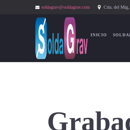
Crta. del Mig
soldagrav@soldagrav.com
INICIO
SOLDA
Grabad