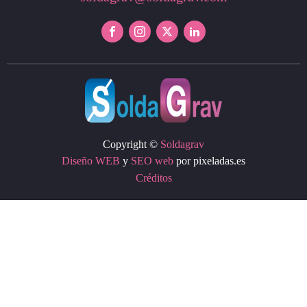
Copyright ©
Soldagrav
Diseño WEB
y
SEO web
por pixeladas.es
Créditos